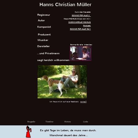
Hanns Christian Müller
Kurz das Neueste:
Regisseur
SONNE FÜR ALLE 2
Neue HIGHLIG-Clips von mir :
Autor
MUSIKKAPELLE HIGHLI
G
Podcast:
Komponist
SONNE FÜR ALLE Teil1
Produzent
Musiker
Sonne für alle Interview
Darsteller
…und Privatmann
sagt herzlich willkommen
e-mail
Ich freue mich auf euer feedback.
Biografie
Timeline
History
Links
Es gibt Tage im Leben, da muss man durch.
Manchmal dauert das Jahre…